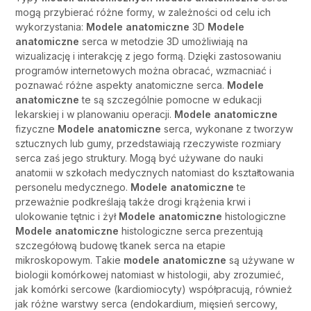
mogą przybierać różne formy, w zależności od celu ich
wykorzystania:
Modele anatomiczne
3D
Modele
anatomiczne
serca w metodzie 3D umożliwiają na
wizualizację i interakcję z jego formą. Dzięki zastosowaniu
programów internetowych można obracać, wzmacniać i
poznawać różne aspekty anatomiczne serca.
Modele
anatomiczne
te są szczególnie pomocne w edukacji
lekarskiej i w planowaniu operacji.
Modele anatomiczne
fizyczne
Modele anatomiczne
serca, wykonane z tworzyw
sztucznych lub gumy, przedstawiają rzeczywiste rozmiary
serca zaś jego struktury. Mogą być używane do nauki
anatomii w szkołach medycznych natomiast do kształtowania
personelu medycznego.
Modele anatomiczne
te
przeważnie podkreślają także drogi krążenia krwi i
ulokowanie tętnic i żył
Modele anatomiczne
histologiczne
Modele anatomiczne
histologiczne serca prezentują
szczegółową budowę tkanek serca na etapie
mikroskopowym. Takie
modele anatomiczne
są używane w
biologii komórkowej natomiast w histologii, aby zrozumieć,
jak komórki sercowe (kardiomiocyty) współpracują, również
jak różne warstwy serca (endokardium, mięsień sercowy,