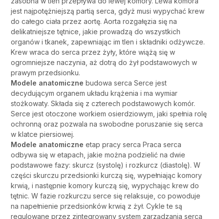
zasobna w tlen przepływa do lewej komory. Lewa komora
jest najpotężniejszą partią serca, gdyż musi wypychać krew
do całego ciała przez aortę. Aorta rozgałęzia się na
delikatniejsze tętnice, jakie prowadzą do wszystkich
organów i tkanek, zapewniając im tlen i składniki odżywcze.
Krew wraca do serca przez żyły, które wiążą się w
ogromniejsze naczynia, aż dotrą do żył podstawowych w
prawym przedsionku.
Modele anatomiczne
budowa serca Serce jest
decydującym organem układu krążenia i ma wymiar
stożkowaty. Składa się z czterech podstawowych komór.
Serce jest otoczone workiem osierdziowym, jaki spełnia rolę
ochronną oraz pozwala na swobodne poruszanie się serca
w klatce piersiowej.
Modele anatomiczne
etap pracy serca Praca serca
odbywa się w etapach, jakie można podzielić na dwie
podstawowe fazy: skurcz (systolę) i rozkurcz (diastolę). W
części skurczu przedsionki kurczą się, wypełniając komory
krwią, i następnie komory kurczą się, wypychając krew do
tętnic. W fazie rozkurczu serce się relaksuje, co powoduje
na napełnienie przedsionków krwią z żył. Cykle te są
regulowane przez zintegrowany system zarządzania serca