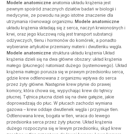
Modele anatomiczne
anatomia układu krążenia jest
pewnym spośród znacznych działów badań w biologii i
medycynie, ze powodu na jego istotne znaczenie dla
utrzymania równowagi organizmu.
Modele anatomiczne
układu krążenia składają się z serca, naczyń krwionośnych i
krwi, oraz jego kluczową rolą jest transport substancji
odżywczych, tlenu i hormonów do komórek, a ponadto
wybieranie artykułów przemiany materii i dwutlenku węgla.
Modele anatomiczne
struktura układu krążenia Układ
krążenia dzieli się na dwa główne obszary: układ krążenia
małego (płucnego) natomiast dużego (systemowego). Układ
krążenia małego porusza się w prawym przedsionku serca,
gdzie krew odtlenowana z organizmu wpływa do serca
przez żyły główne. Następnie krew płynie do prawej
komory, która chowa się, wypychając krew do tętnicy
płucnej. Tętnica płucna dzieli się na dwie gałęzie, jakie
doprowadzają do płuc. W płucach zachodzi wymiana
gazowa – krew oddaje dwutlenek węgla i przyjmuje tlen.
Odtlenowana krew, bogata w tlen, wraca do lewego
przedsionka serca przez żyły płucne. Układ krążenia
dużego rozpoczyna się w lewym przedsionku, skąd krew