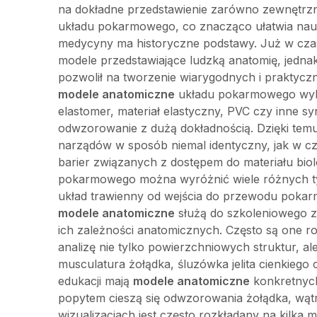
na dokładne przedstawienie zarówno zewnętrzn
układu pokarmowego, co znacząco ułatwia nau
medycyny ma historyczne podstawy. Już w cz
modele przedstawiające ludzką anatomię, jedna
pozwolił na tworzenie wiarygodnych i praktycz
modele anatomiczne
układu pokarmowego wykonu
elastomer, materiał elastyczny, PVC czy inne sy
odwzorowanie z dużą dokładnością. Dzięki tem
narządów w sposób niemal identyczny, jak w cz
barier związanych z dostępem do materiału bi
pokarmowego można wyróżnić wiele różnych ty
układ trawienny od wejścia do przewodu pokarm
modele anatomiczne
służą do szkoleniowego z
ich zależności anatomicznych. Często są one r
analizę nie tylko powierzchniowych struktur, al
musculatura żołądka, śluzówka jelita cienkieg
edukacji mają
modele anatomiczne
konkretnyc
popytem cieszą się odwzorowania żołądka, wątroby
wizualizacjach jest często rozkładany na kilka