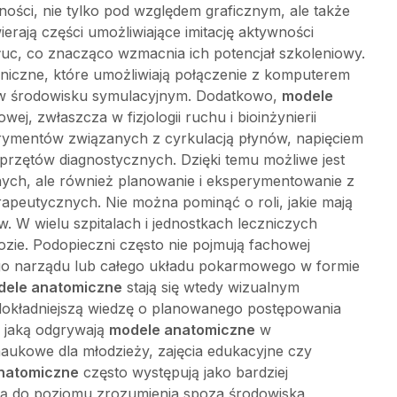
ności, nie tylko pod względem graficznym, ale także
erają części umożliwiające imitację aktywności
i płuc, co znacząco wzmacnia ich potencjał szkoleniowy.
oniczne, które umożliwiają połączenie z komputerem
y w środowisku symulacyjnym. Dodatkowo,
modele
ej, zwłaszcza w fizjologii ruchu i bioinżynierii
rymentów związanych z cyrkulacją płynów, napięciem
 sprzętów diagnostycznych. Dzięki temu możliwe jest
nych, ale również planowanie i eksperymentowanie z
rapeutycznych. Nie można pominąć o roli, jakie mają
 W wielu szpitalach i jednostkach leczniczych
nozie. Podopieczni często nie pojmują fachowej
ego narządu lub całego układu pokarmowego w formie
dele anatomiczne
stają się wtedy wizualnym
dokładniejszą wiedzę o planowanego postępowania
, jaką odgrywają
modele anatomiczne
w
naukowe dla młodzieży, zajęcia edukacyjne czy
natomiczne
często występują jako bardziej
ną do poziomu zrozumienia spoza środowiska