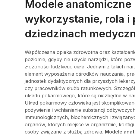
Modele anatomiczne
wykorzystanie, rola i
dziedzinach medycz
Współczesna opieka zdrowotna oraz kształceni
poziomie, gdyby nie użycie narzędzi, które poz
złożoności ludzkiego ciała. Jednym z takich na
element wyposażenia ośrodków nauczania, prac
jednostek dydaktycznych dla przyszłych lekarzy, 
czy pracowników służb ratunkowych. Szczegól
układu pokarmowego, które są niezbędne w nauc
Układ pokarmowy człowieka jest skomplikowaną s
pożywienia i wchłanianie substancji odżywczych
immunologicznych, biochemicznych i związanyc
organów, których miejsce w organizmie, konfig
osoby związane z służbą zdrowia.
Modele ana