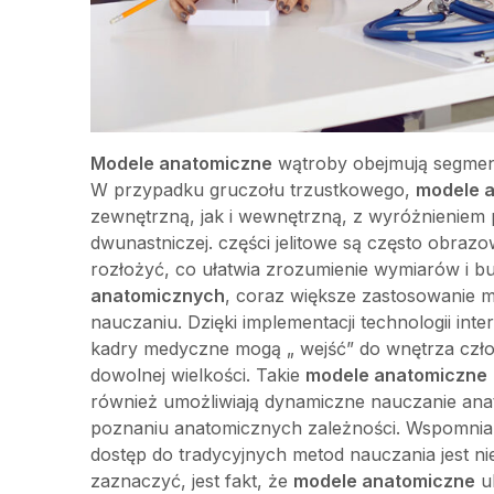
Modele anatomiczne
wątroby obejmują segmenta
W przypadku gruczołu trzustkowego,
modele 
zewnętrzną, jak i wewnętrzną, z wyróżnieniem 
dwunastniczej. części jelitowe są często obraz
rozłożyć, co ułatwia zrozumienie wymiarów i 
anatomicznych
, coraz większe zastosowanie 
nauczaniu. Dzięki implementacji technologii in
kadry medyczne mogą „ wejść” do wnętrza człow
dowolnej wielkości. Takie
modele anatomiczne
również umożliwiają dynamiczne nauczanie ana
poznaniu anatomicznych zależności. Wspomnia
dostęp do tradycyjnych metod nauczania jest ni
zaznaczyć, jest fakt, że
modele anatomiczne
u