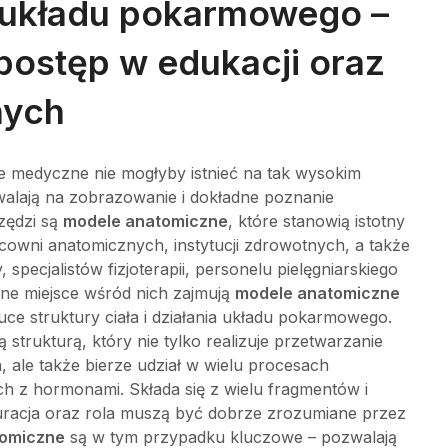
 układu pokarmowego –
 postęp w edukacji oraz
nych
e medyczne nie mogłyby istnieć na tak wysokim
walają na zobrazowanie i dokładne poznanie
rzędzi są
modele anatomiczne
, które stanowią istotny
owni anatomicznych, instytucji zdrowotnych, a także
specjalistów fizjoterapii, personelu pielęgniarskiego
ne miejsce wśród nich zajmują
modele anatomiczne
e struktury ciała i działania układu pokarmowego.
trukturą, który nie tylko realizuje przetwarzanie
, ale także bierze udział w wielu procesach
h z hormonami. Składa się z wielu fragmentów i
uracja oraz rola muszą być dobrze zrozumiane przez
tomiczne
są w tym przypadku kluczowe – pozwalają