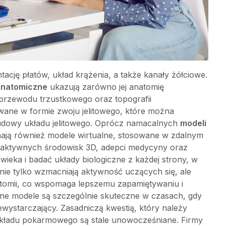
cję płatów, układ krążenia, a także kanały żółciowe.
anatomiczne
ukazują zarówno jej anatomię
przewodu trzustkowego oraz topografii
owane w formie zwoju jelitowego, które można
budowy układu jelitowego. Oprócz namacalnych
modeli
mają również modele wirtualne, stosowane w zdalnym
teraktywnych środowisk 3D, adepci medycyny oraz
ieka i badać układy biologiczne z każdej strony, w
nie tylko wzmacniają aktywność uczących się, ale
tomii, co wspomaga lepszemu zapamiętywaniu i
ne modele są szczególnie skuteczne w czasach, gdy
ewystarczający. Zasadniczą kwestią, który należy
kładu pokarmowego są stale unowocześniane. Firmy