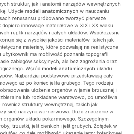
ych struktur, jak i anatomii narządów wewnętrznych
kę. Użycie
modeli anatomicznych
w nauczaniu
asach renesansu próbowano tworzyć pierwsze
k dopiero innowacje materiałowe w XIX i XX wieku
nych replik narządów i całych układów. Współczesne
je się z wysokiej jakości materiałów, takich jak
ntetyczne materiały, które pozwalają na realistyczne
u użytkownik ma możliwość poznania topografii
asie zabiegów sekcyjnych, ale bez zagrożenia oraz
ologicznego. Wśród
modeli anatomicznych
układu
pów. Najbardziej podstawowe przedstawiają cały
owego aż po koniec jelita grubego. Tego rodzaju
obrazowania ułożenia organów w jamie brzusznej i
ozbieralne lub rozkładane warstwowo, co umożliwia
e również struktury wewnętrznej, takich jak
o czy sieć naczyniowo-nerwowa. Duże znaczenie w
h organów układu pokarmowego. Szczególnym
, trzustki, jelit cienkich i jelit grubych. Żołądek w
 modułów, co daje możliwość ukazanie jamy żołądkowej,