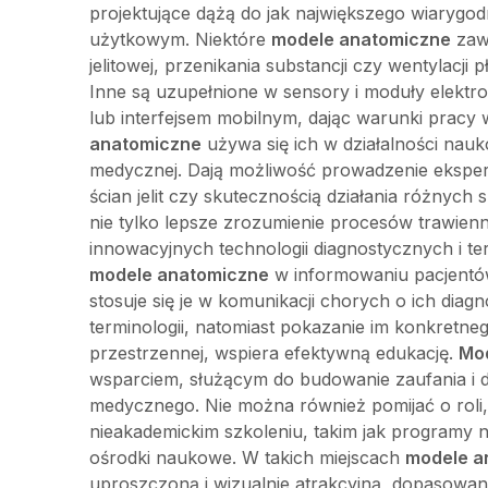
projektujące dążą do jak największego wiarygod
użytkowym. Niektóre
modele anatomiczne
zawi
jelitowej, przenikania substancji czy wentylacj
Inne są uzupełnione w sensory i moduły elektr
lub interfejsem mobilnym, dając warunki prac
anatomiczne
używa się ich w działalności naukow
medycznej. Dają możliwość prowadzenie ekspe
ścian jelit czy skutecznością działania różnych
nie tylko lepsze zrozumienie procesów trawien
innowacyjnych technologii diagnostycznych i te
modele anatomiczne
w informowaniu pacjentów.
stosuje się je w komunikacji chorych o ich diag
terminologii, natomiast pokazanie im konkretn
przestrzennej, wspiera efektywną edukację.
Mo
wsparciem, służącym do budowanie zaufania i 
medycznego. Nie można również pomijać o roli
nieakademickim szkoleniu, takim jak programy 
ośrodki naukowe. W takich miejscach
modele a
uproszczoną i wizualnie atrakcyjną, dopasowa